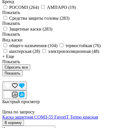
Бренд
РОСОМЗ
(
264
)
АМПАРО
(
19
)
Показать
Средства защиты головы
(
283
)
Показать
Защитные каски
(
283
)
Показать
Вид каски
общего назначения
(
104
)
термостойкая
(
76
)
шахтерская
(
28
)
электроизоляционная
(
48
)
+ Еще
Показать
Сбросить все
Быстрый просмотр
Цена по запросу
Каска защитная СОМЗ-55 FavoriT Termo красная
В корзину