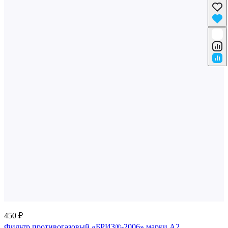
450 ₽
Фильтр противогазовый «БРИЗ®-2006» марки A2