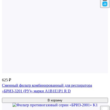
625 ₽
Сменный фильтр комбинированный для респиратора
«БРИЗ-3201 (РУ)» марки A1B1E1P1 R D
В корзину