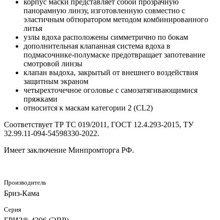
корпус маски представляет собой прозрачную
панорамную линзу, изготовленную совместно с
эластичным обтюратором методом комбинированного
литья
узлы вдоха расположены симметрично по бокам
дополнительная клапанная система вдоха в
подмасочнике-полумаске предотвращает запотевание
смотровой линзы
клапан выдоха, закрытый от внешнего воздействия
защитным экраном
четырехточечное оголовье с самозатягивающимися
пряжками
относится к маскам категории 2 (CL2)
Соответствует ТР ТС 019/2011, ГОСТ 12.4.293-2015, ТУ
32.99.11-094-54598330-2022.
Имеет заключение Минпромторга РФ.
Производитель
Бриз-Кама
Серия