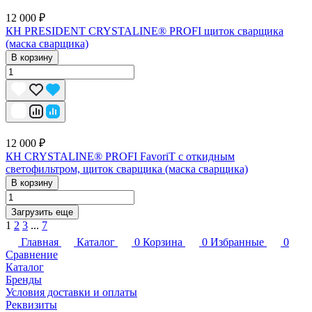
12 000 ₽
КН PRESIDENT CRYSTALINE® PROFI щиток сварщика
(маска сварщика)
В корзину
12 000 ₽
КН CRYSTALINE® PROFI FavoriT с откидным
светофильтром, щиток сварщика (маска сварщика)
В корзину
Загрузить еще
1
2
3
...
7
Главная
Каталог
0
Корзина
0
Избранные
0
Сравнение
Каталог
Бренды
Условия доставки и оплаты
Реквизиты