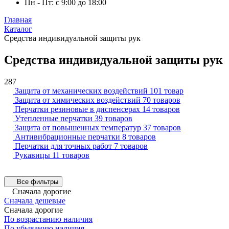
Пн - Пт: с 9:00 до 18:00
Главная
Каталог
Средства индивидуальной защиты рук
Средства индивидуальной защиты рук
287
Защита от механических воздействий
101 товар
Защита от химических воздействий
70 товаров
Перчатки резиновые в диспенсерах
14 товаров
Утепленные перчатки
39 товаров
Защита от повышенных температур
37 товаров
Антивибрационные перчатки
8 товаров
Перчатки для точных работ
7 товаров
Рукавицы
11 товаров
Все фильтры
Сначала дорогие
Сначала дешевые
Сначала дорогие
По возрастанию наличия
По убыванию наличия