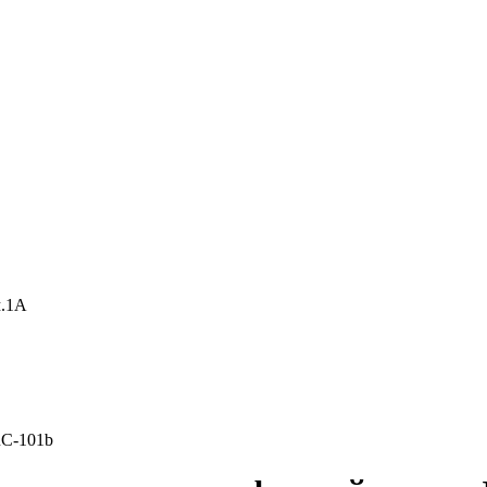
м.1А
RC-101b