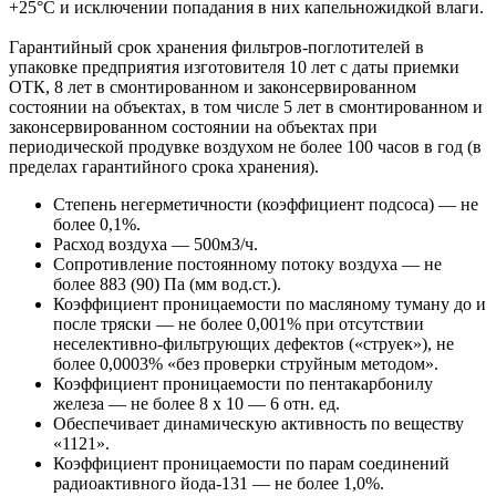
+25°С и исключении попадания в них капельножидкой влаги.
Гарантийный срок хранения фильтров-поглотителей в
упаковке предприятия изготовителя 10 лет с даты приемки
ОТК, 8 лет в смонтированном и законсервированном
состоянии на объектах, в том числе 5 лет в смонтированном и
законсервированном состоянии на объектах при
периодической продувке воздухом не более 100 часов в год (в
пределах гарантийного срока хранения).
Степень негерметичности (коэффициент подсоса) — не
более 0,1%.
Расход воздуха — 500м3/ч.
Сопротивление постоянному потоку воздуха — не
более 883 (90) Па (мм вод.ст.).
Коэффициент проницаемости по масляному туману до и
после тряски — не более 0,001% при отсутствии
неселективно-фильтрующих дефектов («струек»), не
более 0,0003% «без проверки струйным методом».
Коэффициент проницаемости по пентакарбонилу
железа — не более 8 х 10 — 6 отн. ед.
Обеспечивает динамическую активность по веществу
«1121».
Коэффициент проницаемости по парам соединений
радиоактивного йода-131 — не более 1,0%.