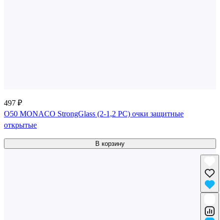
497 ₽
О50 MONACO StrongGlass (2-1,2 PC) очки защитные
открытые
В корзину