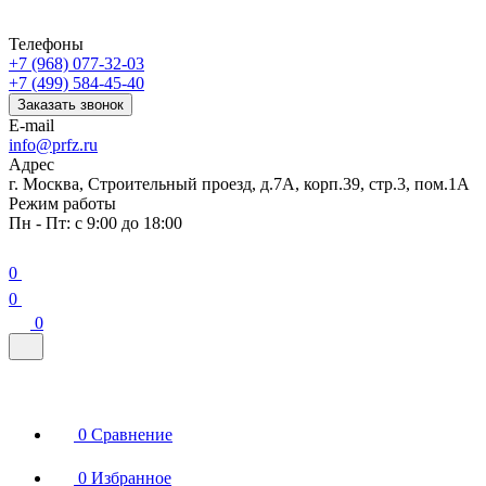
Телефоны
+7 (968) 077-32-03
+7 (499) 584-45-40
Заказать звонок
E-mail
info@prfz.ru
Адрес
г. Москва, Строительный проезд, д.7А, корп.39, стр.3, пом.1А
Режим работы
Пн - Пт: с 9:00 до 18:00
0
0
0
0
Сравнение
0
Избранное