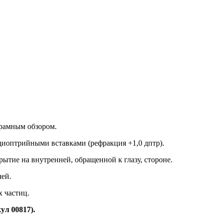
орамным обзором.
 диоптрийными вставками (рефракция +1,0 дптр).
ытие на внутренней, обращенной к глазу, стороне.
чей.
 частиц.
л 00817).