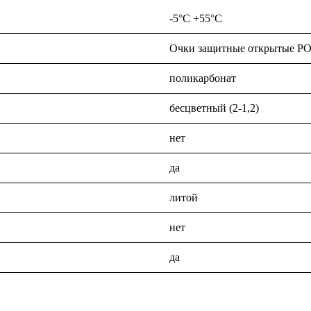
-5°C +55°C
Очки защитные открытые Р
поликарбонат
бесцветный (2-1,2)
нет
да
литой
нет
да