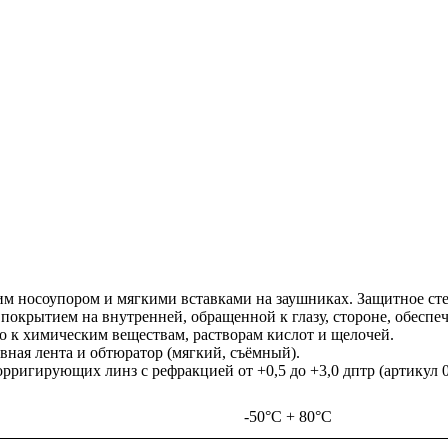
носоупором и мягкими вставками на заушниках. Защитное стек
окрытием на внутренней, обращенной к глазу, стороне, обеспе
во к химическим веществам, растворам кислот и щелочей.
вная лента и обтюратор (мягкий, съёмный).
ригирующих линз с рефракцией от +0,5 до +3,0 дптр (артикул 0
-50°C + 80°C