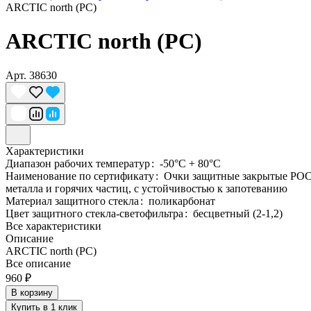
ARCTIC north (PC)
ARCTIC north (PC)
Арт.
38630
Характеристики
Диапазон рабочих температур
:
-50°C + 80°C
Наименование по сертификату
:
Очки защитные закрытые РОСО
металла и горячих частиц, с устойчивостью к запотеванию
Материал защитного стекла
:
поликарбонат
Цвет защитного стекла-светофильтра
:
бесцветный (2-1,2)
Все характеристики
Описание
ARCTIC north (PC)
Все описание
960 ₽
В корзину
Купить в 1 клик