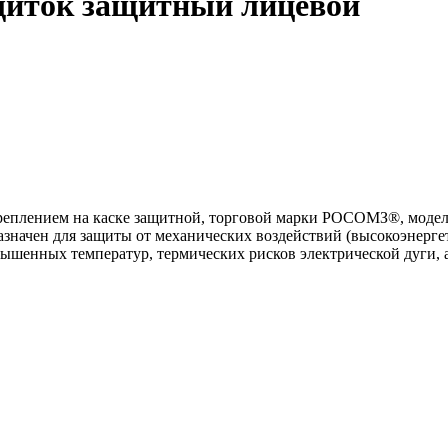
ток защитный лицевой
реплением на каске защитной, торговой марки РОСОМЗ®, мо
значен для защиты от механических воздействий (высокоэнергет
ышенных температур, термических рисков электрической дуги, 