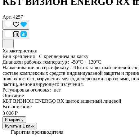
КБТ ВИЗИОН ENERGO RX щи
Арт.
4257
Характеристики
Вид крепления
:
С креплением на каску
Диапазон рабочих температур
:
-50°C + 130°C
Наименование по сертификату
:
Щиток защитный лицевой с к
составе комплексных средств индивидуальной защиты и предна
поверхностого разрушения мелкодисперсными аэрозолями, пов
частиц, неионизирующего излучения.
Регулировка оголовья
:
нет
Описание
КБТ ВИЗИОН ENERGO RX щиток защитный лицевой
Все описание
3 006 ₽
В корзину
Купить в 1 клик
Гарантия производителя