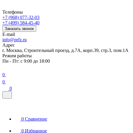
Телефоны
+7 (968) 077-32-03
+7 (499) 584-45-40
Заказать звонок
E-mail
info@prfz.ru
Адрес
г. Москва, Строительный проезд, д.7А, корп.39, стр.3, пом.1А
Режим работы
Пн - Пт: с 9:00 до 18:00
0
0
0
0
Сравнение
0
Избранное