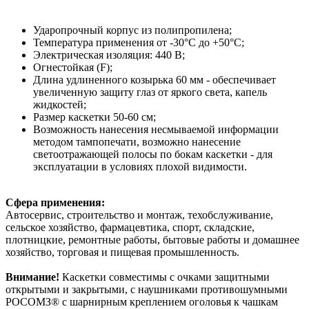
Ударопрочный корпус из полипропилена;
Температура применения от -30°С до +50°С;
Электрическая изоляция: 440 В;
Огнестойкая (F);
Длина удлиненного козырька 60 мм - обеспечивает
увеличенную защиту глаз от яркого света, капель
жидкостей;
Размер каскетки 50-60 см;
Возможность нанесения несмываемой информации
методом тампопечати, возможно нанесение
светоотражающей полосы по бокам каскетки - для
эксплуатации в условиях плохой видимости.
Сфера применения:
Автосервис, cтроительство и монтаж, техобслуживание,
сельское хозяйство, фармацевтика, спорт, складские,
плотницкие, ремонтные работы, бытовые работы и домашнее
хозяйство, торговая и пищевая промышленность.
Внимание!
Каскетки совместимы с очками защитными
открытыми и закрытыми, с наушниками противошумными
РОСОМЗ® с шарнирным креплением оголовья к чашкам