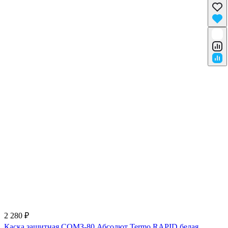
2 280 ₽
Каска защитная СОМЗ-80 Абсолют Termo RAPID белая