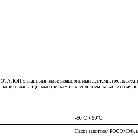
ка ЭТАЛОН с тканными амортизационными лентами, несущая/заты
ния с защитными лицевыми щитками с креплением на каске и на
-50°C + 50°C
Каска защитная РОСОМЗ®, 