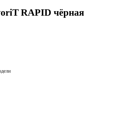
oriT RAPID чёрная
одели