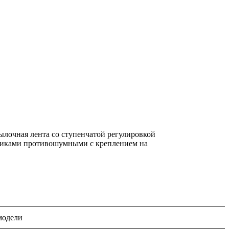
лочная лента со ступенчатой регулировкой
ушниками противошумными с креплением на
модели