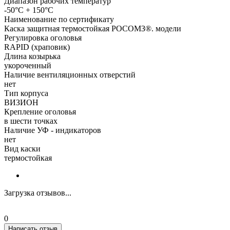
Диапазон рабочих температур
-50°C + 150°C
Наименование по сертификату
Каска защитная термостойкая РОСОМЗ®. модели
Регулировка оголовья
RAPID (храповик)
Длина козырька
укороченный
Наличие вентиляционных отверстий
нет
Тип корпуса
ВИЗИОН
Крепление оголовья
в шести точках
Наличие УФ - индикаторов
нет
Вид каски
термостойкая
Загрузка отзывов...
0
Написать отзыв