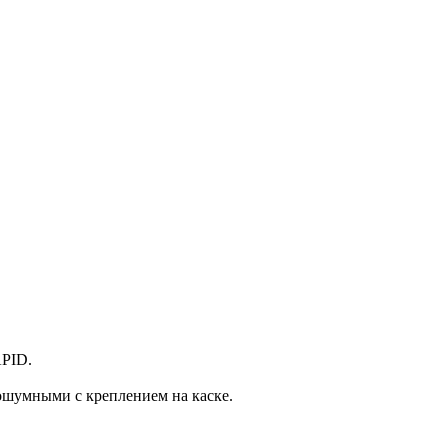
APID.
ошумными с креплением на каске.