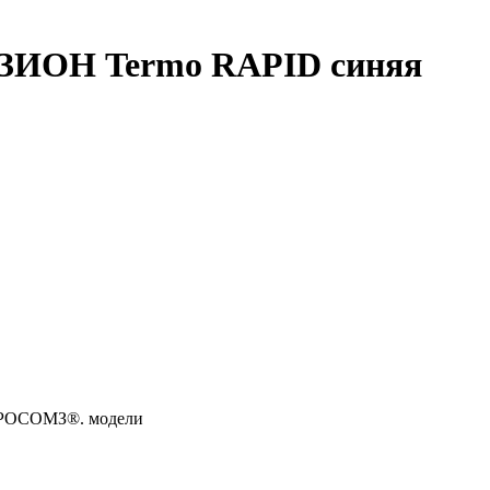
ЗИОН Termo RAPID синяя
я РОСОМЗ®. модели