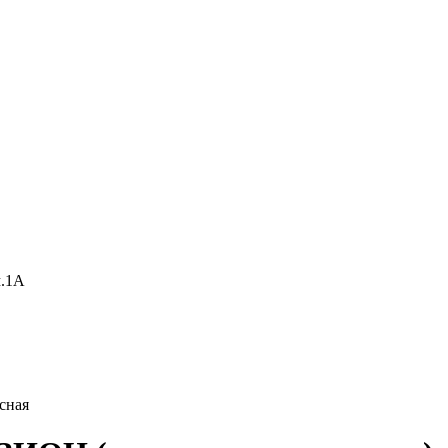
м.1А
сная