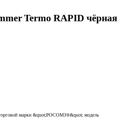
mmer Termo RAPID чёрная
 торговой марки &quot;РОСОМЗ®&quot; модель