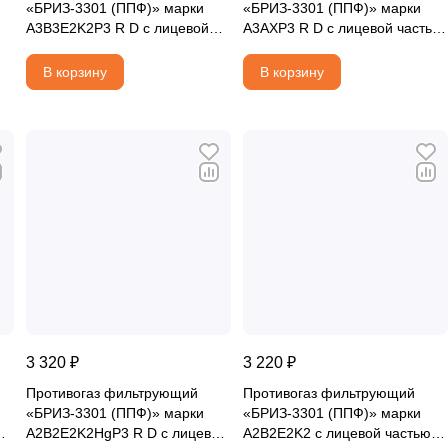
«БРИЗ-3301 (ППФ)» марки
«БРИЗ-3301 (ППФ)» марки
A3B3E2K2P3 R D с лицевой
A3AXP3 R D с лицевой частью
частью ШМП-1 и с
ШМП-1 и с соединительной
соединительной трубкой
трубкой
В корзину
В корзину
3 320 ₽
3 220 ₽
Противогаз фильтрующий
Противогаз фильтрующий
«БРИЗ-3301 (ППФ)» марки
«БРИЗ-3301 (ППФ)» марки
A2B2E2K2HgP3 R D с лицевой
A2B2E2K2 с лицевой частью