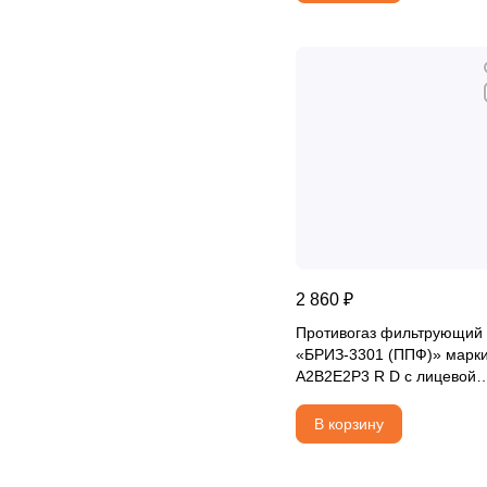
2 860 ₽
Противогаз фильтрующий
«БРИЗ-3301 (ППФ)» марк
A2B2E2P3 R D с лицевой
частью БРИЗ-4301М (ППМ
категория 2
В корзину