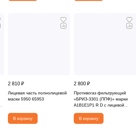
2 810 ₽
2 800 ₽
Лицевая часть полнолицевой
Противогаз фильтрующий
маски 5950 65953
«БРИЗ-3301 (ППФ)» марки
A1B1E1P1 R D с лицевой
частью БРИЗ-4301М (ППМ)
категория 2
В корзину
В корзину