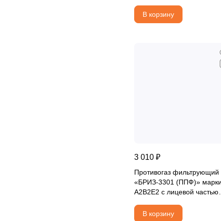
В корзину
3 010 ₽
Противогаз фильтрующий
«БРИЗ-3301 (ППФ)» марк
A2B2E2 с лицевой частью
БРИЗ-4301М (ППМ) катег
2
В корзину