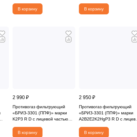
лицевой частью
ШМП-1 и с соединительной
«БРИЗ®-4301М (ППМ)»
трубкой
В корзину
В корзину
категория 2
2 990 ₽
2 950 ₽
Противогаз фильтрующий
Противогаз фильтрующий
и
«БРИЗ-3301 (ППФ)» марки
«БРИЗ-3301 (ППФ)» марки
K2P3 R D с лицевой частью
A2B2E2K2HgP3 R D с лицев
ория
«БРИЗ-4301М (ППМ)»
частью ШМП-1
категория 2
В корзину
В корзину