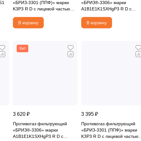
51
«БРИЗ-3301 (ППФ)» марки
«БРИЗ®-3306» марки
K3P3 R D с лицевой частью
A1B1E1K1SXHgP3 R D с
«БРИЗ-4301М (ППМ)»
лицевой частью «БРИЗ-4303
категория 2 и с
(МГП)» категория 2
В корзину
В корзину
соединительной трубкой
Хит
3 620 ₽
3 395 ₽
Противогаз фильтрующий
Противогаз фильтрующий
«БРИЗ®-3306» марки
«БРИЗ-3301 (ППФ)» марки
A1B1E1K1SXHgP3 R D с
K3P3 R D с лицевой частью