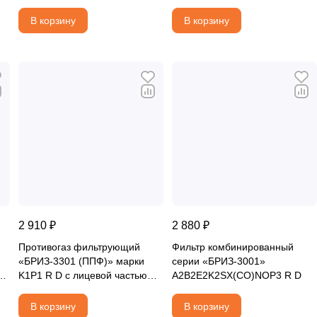
частью «БРИЗ-4301М (ППМ)»
БРИЗ-4301М (ППМ) категория
категория 2
2
В корзину
В корзину
2 910 ₽
2 880 ₽
Противогаз фильтрующий
Фильтр комбинированный
«БРИЗ-3301 (ППФ)» марки
серии «БРИЗ-3001»
ой
K1P1 R D с лицевой частью
A2B2E2K2SX(CO)NOP3 R D
«БРИЗ-4301М (ППМ)»
категория 2
В корзину
В корзину