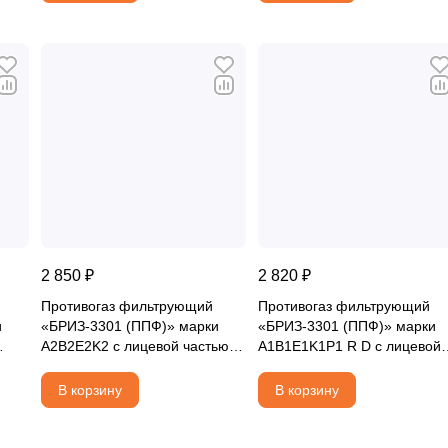
2 850 ₽
2 820 ₽
Противогаз фильтрующий
Противогаз фильтрующий
и
«БРИЗ-3301 (ППФ)» марки
«БРИЗ-3301 (ППФ)» марки
A2B2E2K2 с лицевой частью
A1B1E1K1P1 R D с лицевой
)
ШМП-1
частью БРИЗ-4301М(ППМ)
категория 2
В корзину
В корзину