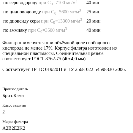
3
40 мин
по сероводороду
при
С
=7100 мг/м
0
3
25 мин
по циановодороду
при
С
=5600 мг/м
0
3
20 мин
по диоксиду серы
при
С
=13300 мг/м
0
3
40 мин
по аммиаку
при
С
=3500 мг/м
0
Фильтр применяется при объёмной доле свободного
кислорода не менее 17%. Корпус фильтра изготовлен из
специальной пластмассы. Соединительная резьба
соответствует ГОСТ 8762-75 (40х4,0 мм).
Соответсвует ТР ТС 019/2011 и ТУ 2568-022-54598330-2006.
Производитель
Бриз-Кама
Класс защиты
2
Марка фильтра
A2B2E2K2