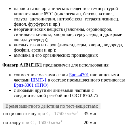
паров и газов органических веществ с температурой
кипения выше 65°С (циклогексан, бензол, ксилол,
толуол, ацетонитрил, нитробензол, тетраэтилсвинец,
фенол, фурфурол и др.)
неорганических веществ (галогены, сероводород,
синильная кислота, хлорциан, сероуглерод и др. кроме
оксида углерода);
кислых газов и паров (диоксид серы, хлорид водорода,
фосфин, арсин и др.);
аммиака и его органических производных
Фильтр А1В1Е1К1
предназначен для использования:
совместно с масками серии
Бриз-4301
или лицевыми
частями
ШМП-1
в составе промышленного противогаза
Бриз-3301 (ППФ)
с любыми другими лицевыми частями с
соединительной резьбой по ГОСТ 8762-75
Время защитного действия по тест-веществам:
3
35 мин
по циклогексану
при
С
=17500 мг/м
0
3
20 мин
по хлору
при
С
=15000 мг/м
0