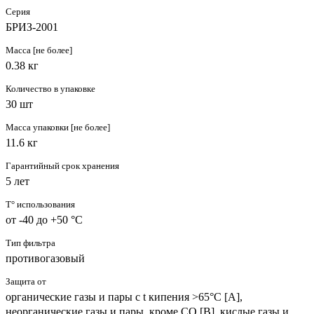
Серия
БРИЗ-2001
Масса [не более]
0.38 кг
Количество в упаковке
30 шт
Масса упаковки [не более]
11.6 кг
Гарантийный срок хранения
5 лет
T° использования
от -40 до +50 °C
Тип фильтра
противогазовый
Защита от
органические газы и пары с t кипения >65°C [A],
неорганические газы и пары, кроме CO [B], кислые газы и