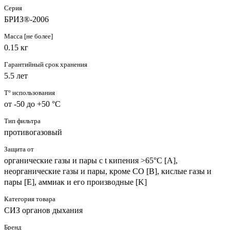
Серия
БРИЗ®-2006
Масса [не более]
0.15 кг
Гарантийный срок хранения
5.5 лет
T° использования
от -50 до +50 °C
Тип фильтра
противогазовый
Защита от
органические газы и пары с t кипения >65°C [A],
неорганические газы и пары, кроме CO [B], кислые газы и
пары [E], аммиак и его производные [K]
Категория товара
СИЗ органов дыхания
Бренд