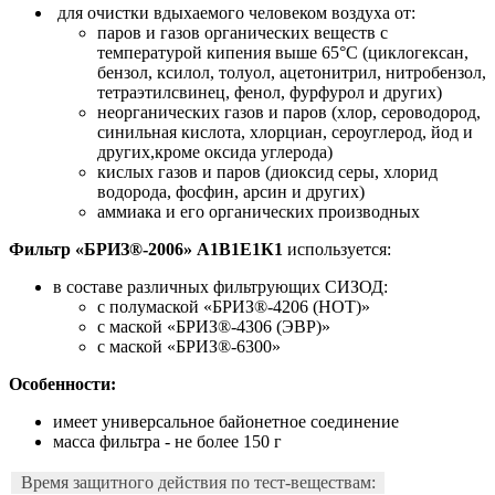
для очистки вдыхаемого человеком воздуха от:
паров и газов органических веществ с
температурой кипения выше 65°С (циклогексан,
бензол, ксилол, толуол, ацетонитрил, нитробензол,
тетраэтилсвинец, фенол, фурфурол и других)
неорганических газов и паров (хлор, сероводород,
синильная кислота, хлорциан, сероуглерод, йод и
других,кроме оксида углерода)
кислых газов и паров (диоксид серы, хлорид
водорода, фосфин, арсин и других)
аммиака и его органических производных
Фильтр «БРИЗ®-2006» А1В1Е1К1
используется:
в составе различных фильтрующих СИЗОД:
с полумаской «БРИЗ®-4206 (НОТ)»
с маской «БРИЗ®-4306 (ЭВР)»
с маской «БРИЗ®-6300»
Особенности:
имеет универсальное байонетное соединение
масса фильтра - не более 150 г
Время защитного действия по тест-веществам: