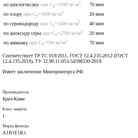
3
70 мин
по циклогексану
при С
=3500 мг/м
0
3
20 мин
по хлору
при С
=3000 мг/м
0
3
40 мин
по сероводороду
при С
=1400 мг/м
0
3
20 мин
по диоксиду серы
при С
=2700 мг/м
0
3
70 мин
по аммиаку
при С
=700 мг/м
0
Соответствует ТР ТС 019/2011, ГОСТ 12.4.235-2012 (ГОСТ
12.4.235-2019), ТУ 32.99.11-053-54598330-2019.
Имеет заключение Минпромторга РФ.
Производитель
Бриз-Кама
Класс защиты
1
Марка фильтра
A1B1E1K1