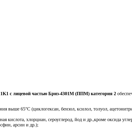
K1 с лицевой частью Бриз-4301М (ППМ) категория 2
обеспеч
ния выше 65°С (циклогексан, бензол, ксилол, толуол, ацетонитри
ая кислота, хлорциан, сероуглерод, йод и др.,кроме оксида угле
сфин, арсин и др.);