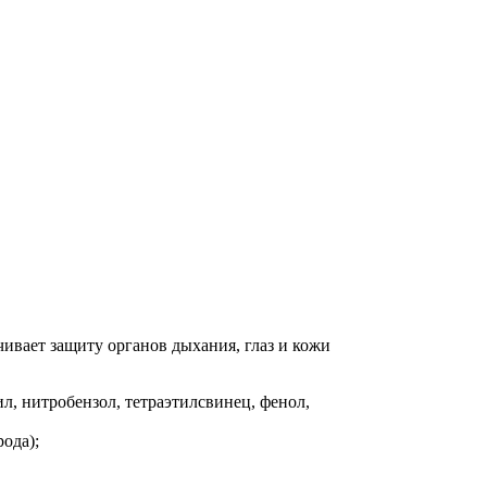
ивает защиту органов дыхания, глаз и кожи
л, нитробензол, тетраэтилсвинец, фенол,
рода);