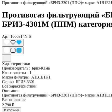
Противогаз фильтрующий «БРИЗ-3301 (ППФ)» марки A1B1E1K
Противогаз фильтрующий «БР
БРИЗ-4301М (ППМ) категори
Арт.
1000314N-S
Характеристики
Производитель
:
Бриз-Кама
Класс защиты
:
1
Марка фильтра
:
A1B1E1K1
Серия
:
БРИЗ-3301
Все характеристики
Описание
Противогаз фильтрующий «БРИЗ-3301 (ППФ)» марки A1B1E1K
Все описание
2 790 ₽
В корзину