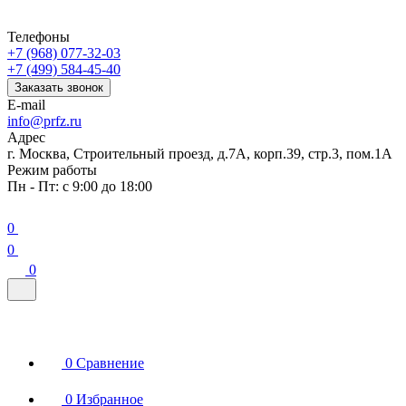
Телефоны
+7 (968) 077-32-03
+7 (499) 584-45-40
Заказать звонок
E-mail
info@prfz.ru
Адрес
г. Москва, Строительный проезд, д.7А, корп.39, стр.3, пом.1А
Режим работы
Пн - Пт: с 9:00 до 18:00
0
0
0
0
Сравнение
0
Избранное