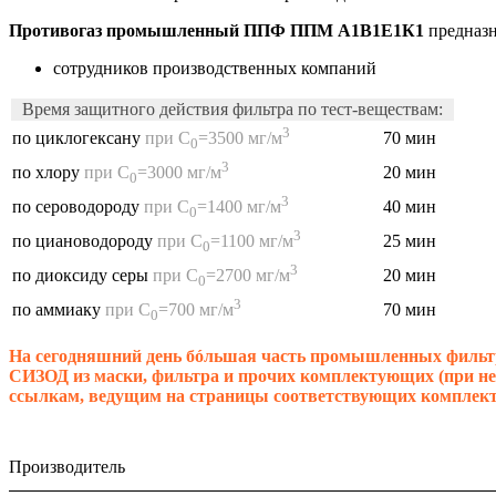
Противогаз промышленный ППФ ППМ А1В1Е1К1
предназн
сотрудников производственных компаний
Время защитного действия фильтра по тест-веществам:
3
70 мин
по циклогексану
при С
=3500 мг/м
0
3
20 мин
по хлору
при С
=3000 мг/м
0
3
40 мин
по сероводороду
при С
=1400 мг/м
0
3
25 мин
по циановодороду
при С
=1100 мг/м
0
3
20 мин
по диоксиду серы
при С
=2700 мг/м
0
3
70 мин
по аммиаку
при С
=700 мг/м
0
На сегодняшний день бóльшая часть промышленных фильтр
СИЗОД из маски, фильтра и прочих комплектующих (при необ
ссылкам, ведущим на страницы соответствующих комплек
Производитель