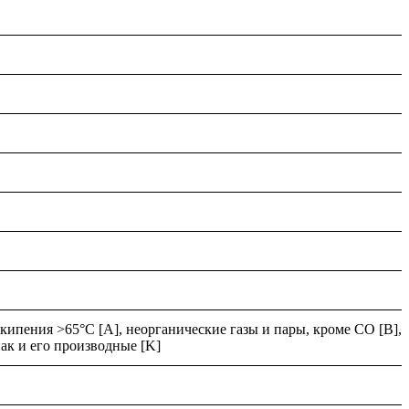
 кипения >65°C [A], неорганические газы и пары, кроме CO [B],
иак и его производные [K]