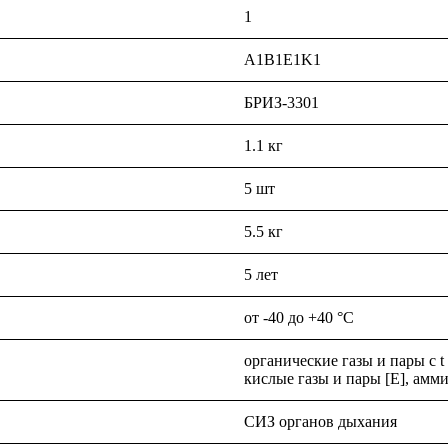
1
A1B1E1K1
БРИЗ-3301
1.1 кг
5 шт
5.5 кг
5 лет
от -40 до +40 °C
органические газы и пары с t
кислые газы и пары [E], амм
СИЗ органов дыхания