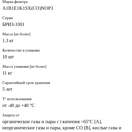
Марка фильтра
A1B1E1K1SX(CO)NOP3
Серия
БРИЗ-3301
Масса [не более]
1.3 кг
Количество в упаковке
10 шт
Масса упаковки [не более]
11 кг
Гарантийный срок хранения
5 лет
T° использования
от -40 до +40 °C
Защита от
органические газы и пары с t кипения >65°C [A],
неорганические газы и пары, кроме CO [B], кислые газы и