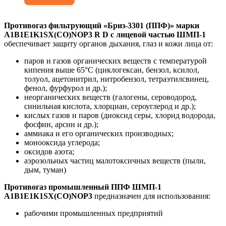
Противогаз фильтрующий «Бриз-3301 (ППФ)» марки
A1B1E1K1SX(CO)NOP3 R D с лицевой частью ШМП-1
обеспечивает защиту органов дыхания, глаз и кожи лица от:
паров и газов органических веществ с температурой
кипения выше 65°С (циклогексан, бензол, ксилол,
толуол, ацетонитрил, нитробензол, тетраэтилсвинец,
фенол, фурфурол и др.);
неорганических веществ (галогены, сероводород,
синильная кислота, хлорциан, сероуглерод и др.);
кислых газов и паров (диоксид серы, хлорид водорода,
фосфин, арсин и др.);
аммиака и его органических производных;
монооксида углерода;
оксидов азота;
аэрозольных частиц малотоксичных веществ (пыли,
дым, туман)
Противогаз промышленный ППФ ШМП-1
А1В1Е1К1SX(CO)NOР3
предназначен для использования:
рабочими промышленных предприятий