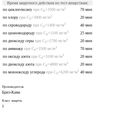
Время защитного действия по тест-веществам:
3
70 мин
по циклогексану
при С
=3500 мг/м
0
3
20 мин
по хлору
при С
=3000 мг/м
0
3
40 мин
по сероводороду
при С
=1400 мг/м
0
3
25 мин
по циановодороду
при С
=1100 мг/м
0
3
20 мин
по диоксиду серы
при С
=2700 мг/м
0
3
70 мин
по аммиаку
при С
=3500 мг/м
0
3
20 мин
по оксиду азота
при С
=3100 мг/м
0
3
20 мин
по диоксиду азота
при С
=4800 мг/м
0
3
40 мин
по монооксиду углерода
при С
=6200 мг/м
0
Производитель
Бриз-Кама
Класс защиты
1