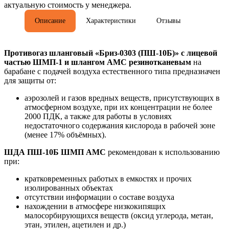
актуальную стоимость у менеджера.
Описание
Характеристики
Отзывы
Противогаз шланговый «Бриз-0303 (ПШ-10Б)» с лицевой
частью ШМП-1 и шлангом АМС резинотканевым
на
барабане с подачей воздуха естественного типа предназначен
для защиты от:
аэрозолей и газов вредных веществ, присутствующих в
атмосферном воздухе, при их концентрации не более
2000 ПДК, а также для работы в условиях
недостаточного содержания кислорода в рабочей зоне
(менее 17% объёмных).
ШДА
ПШ-10Б ШМП АМС
рекомендован к использованию
при:
кратковременных работых в емкостях и прочих
изолированных объектах
отсутствии информации о составе воздуха
нахождении в атмосфере низкокипящих
малосорбирующихся веществ (оксид углерода, метан,
этан, этилен, ацетилен и др.)