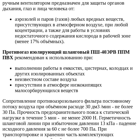
ручным вентилятором предназначен для защиты органов
дыхания, глаз и лица человека от:
аэрозолей и паров (газов) любых вредных веществ,
присутствующих в атмосферном воздухе, при любой
коцентрации, а также для работы в условиях
недостаточного содержания кислорода в рабочей зоне
(менее 17% объёмных).
Противогаз изолирующий шланговый
ПШ-40ЭРВ ППМ
ПВХ
рекомендован к использованию при:
выполнении работы в емкостях, цистернах, колодцах и
других изолированных объектах
неизвестном составе воздуха
присутствии в атмосфере низкокипящих
малосорбирующихся веществ
Сопротивление противоаэрозольного фильтра постоянному
потоку воздуха при объёмном расходе 30 дм3 /мин - не более
30 Па. Прочность предохранительного пояса к статической
нагрузке в течение 5 мин - не менее 2000 Н. Герметичность
шланговой линии при избыточном давлении 13 кПа - падение
исходного давления за 60 с не более 700 Па. При
транспортировке и хранении часть комплектующих