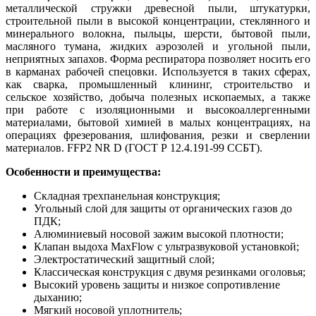
металлической стружки древесной пыли, штукатурки,
строительной пыли в высокой концентрации, стеклянного и
минерального волокна, пыльцы, шерсти, бытовой пыли,
масляного тумана, жидких аэрозолей и угольной пыли,
неприятных запахов. Форма респиратора позволяет носить его
в карманах рабочей спецовки. Используется в таких сферах,
как сварка, промышленный клининг, строительство и
сельское хозяйство, добыча полезных ископаемых, а также
при работе с изоляционными и высокоаллергенными
материалами, бытовой химией в малых концентрациях, на
операциях фрезерования, шлифования, резки и сверлении
материалов. FFP2 NR D (ГОСТ Р 12.4.191-99 ССБТ).
Особенности и преимущества:
Складная трехпанельная конструкция;
Угольный слой для защиты от органических газов до
ПДК;
Алюминиевый носовой зажим высокой плотности;
Клапан выдоха MaxFlow с ультразвуковой установкой;
Электростатический защитный слой;
Классическая конструкция с двумя резинками оголовья;
Высокий уровень защиты и низкое сопротивление
дыханию;
Мягкий носовой уплотнитель;