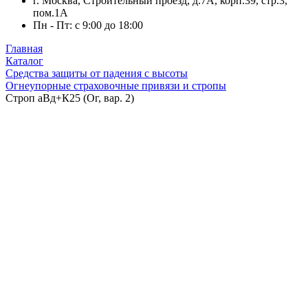
г. Москва, Строительный проезд, д.7А, корп.39, стр.3,
пом.1А
Пн - Пт: с 9:00 до 18:00
Главная
Каталог
Средства защиты от падения с высоты
Огнеупорные страховочные привязи и стропы
Строп аВд+К25 (Ог, вар. 2)