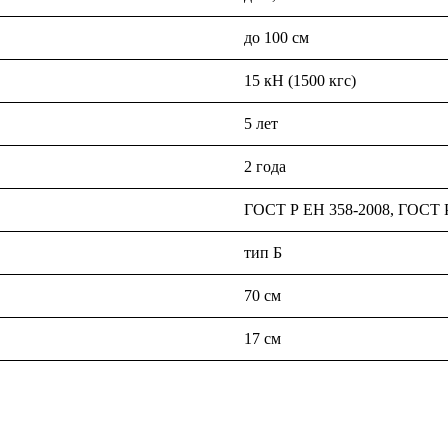
до 100 см
15 кН (1500 кгс)
5 лет
2 года
ГОСТ Р ЕН 358-2008, ГОСТ Р
тип Б
70 см
17 см