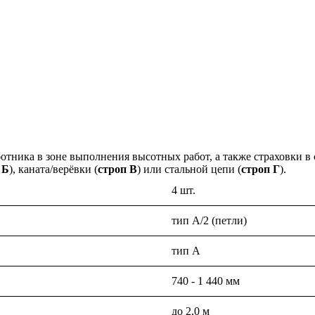
тника в зоне выполнения высотных работ, а также страховки в 
 Б
), каната/верёвки (
строп В
) или стальной цепи (
строп Г
).
4 шт.
тип А/2 (петли)
тип А
740 - 1 440 мм
до 2,0 м