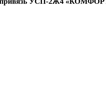
я привязь УСП-2Ж4 «КОМФОР