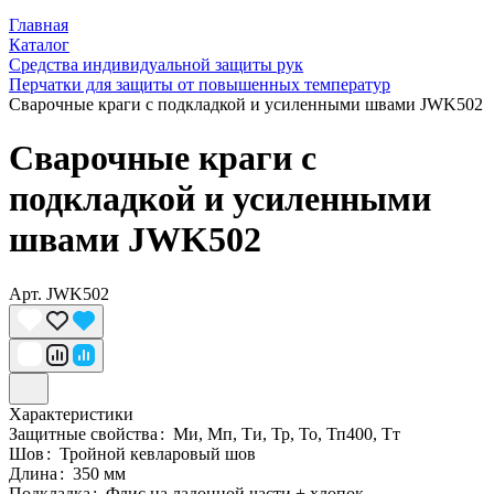
Главная
Каталог
Средства индивидуальной защиты рук
Перчатки для защиты от повышенных температур
Сварочные краги c подкладкой и усиленными швами JWK502
Сварочные краги c
подкладкой и усиленными
швами JWK502
Арт.
JWK502
Характеристики
Защитные свойства
:
Ми, Мп, Ти, Тр, То, Тп400, Тт
Шов
:
Тройной кевларовый шов
Длина
:
350 мм
Подкладка
:
Флис на ладонной части + хлопок