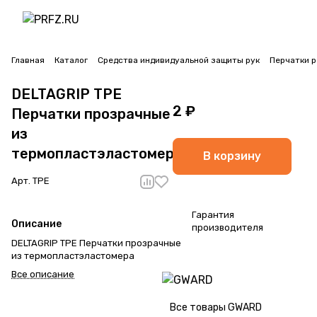
Главная
Каталог
Средства индивидуальной защиты рук
Перчатки 
DELTAGRIP TPE
2 ₽
Перчатки прозрачные
из
термопластэластомера
В корзину
Арт.
TPE
Гарантия
Описание
производителя
DELTAGRIP TPE Перчатки прозрачные
из термопластэластомера
Все описание
Все товары GWARD