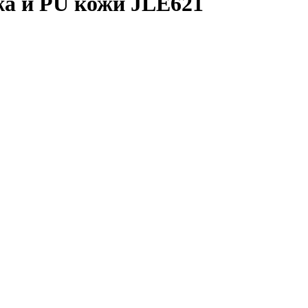
жа и PU кожи JLE621