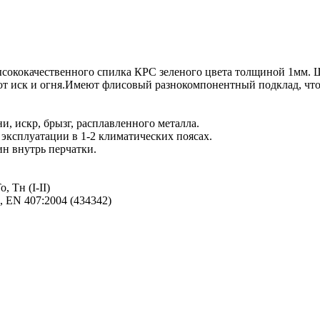
сококачественного спилка КРС зеленого цвета толщиной 1мм.
 от иск и огня.Имеют флисовый разнокомпонентный подклад, чт
, искр, брызг, расплавленного металла.
эксплуатации в 1-2 климатических поясах.
н внутрь перчатки.
, Тн (I-II)
, EN 407:2004 (434342)