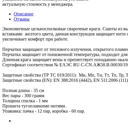
актуальную стоимость у менеджера.
Описание
Отзывы
Экономичные цельноспилковые сварочные краги. Сшиты из вы
вставками желтого цвета, данная конструкция защищает нити
увеличивает комфорт при работе.
Перчатки защищают от теплового излучения, открытого пламени
Перчатка защищает от пониженной температуры, подходит для 
Длинная крага защищает вены и препятствует попаданию окали
Сертификат соответствия № EAЭС RU C-CN.АЖ58.В.00030/19
Защитные свойства (ТР ТС 019/2011): Ми, Мп, Ти, Тт, Тп, Тр, То
Защитные свойства (EN): EN 388:2016 (4442), EN 511:2006 (111)
Полная длина - 35 см
Вес пары - 300 грамм
Толщина спилка - 1 мм
Прошита тугоплавкими нитями.
Упаковка: пачка - 12 пар, коробка - 60 пар.