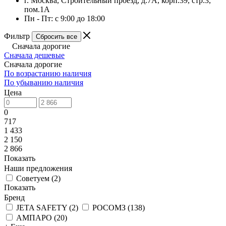
г. Москва, Строительный проезд, д.7А, корп.39, стр.3,
пом.1А
Пн - Пт: с 9:00 до 18:00
Фильтр
Сбросить все
Сначала дорогие
Сначала дешевые
Сначала дорогие
По возрастанию наличия
По убыванию наличия
Цена
0
717
1 433
2 150
2 866
Показать
Наши предложения
Советуем
(
2
)
Показать
Бренд
JETA SAFETY
(
2
)
РОСОМЗ
(
138
)
АМПАРО
(
20
)