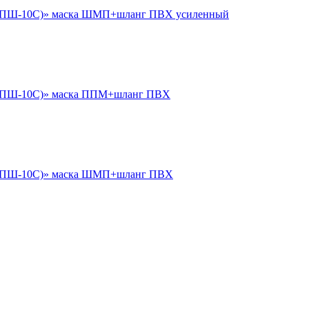
 (ПШ-10С)» маска ШМП+шланг ПВХ усиленный
 (ПШ-10С)» маска ППМ+шланг ПВХ
1 (ПШ-10С)» маска ШМП+шланг ПВХ