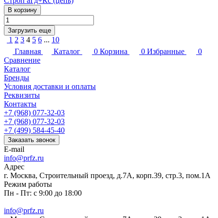
Строп аГд+Кс (цепь)
В корзину
Загрузить еще
1
2
3
4
5
6
...
10
Главная
Каталог
0
Корзина
0
Избранные
0
Сравнение
Каталог
Бренды
Условия доставки и оплаты
Реквизиты
Контакты
+7 (968) 077-32-03
+7 (968) 077-32-03
+7 (499) 584-45-40
Заказать звонок
E-mail
info@prfz.ru
Адрес
г. Москва, Строительный проезд, д.7А, корп.39, стр.3, пом.1А
Режим работы
Пн - Пт: с 9:00 до 18:00
info@prfz.ru